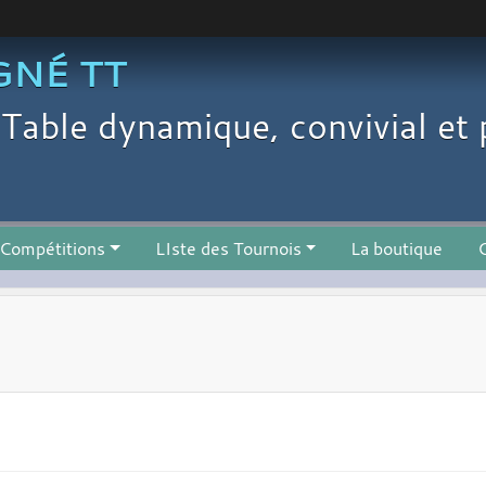
GNÉ TT
Table dynamique, convivial et 
Compétitions
LIste des Tournois
La boutique
C