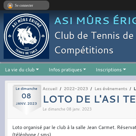
Panneau de gestion des cookies
Se connecter
ASI MÛRS ÉRI
Club de Tennis de 
Compétitions
La vie du club
Infos pratiques
Inscriptions
Le
dimanche
Accueil
2022-2023
Les évènements
L
08
LOTO DE L'ASI T
JANV.
2023
Le
dimanche
08
janv.
2023
Loto organisé par le club à la salle Jean Carmet. Réserv
(téléphone / sms).