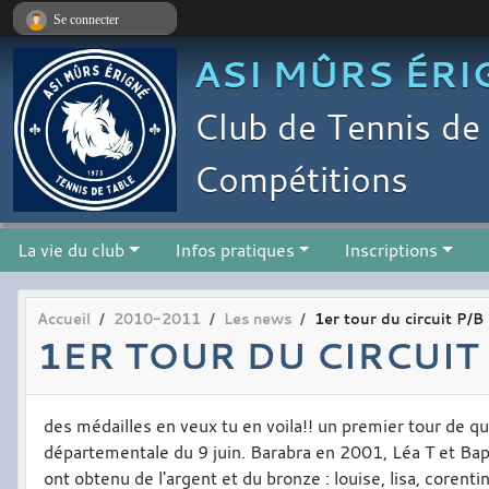
Panneau de gestion des cookies
Se connecter
ASI MÛRS ÉRI
Club de Tennis de 
Compétitions
La vie du club
Infos pratiques
Inscriptions
Accueil
2010-2011
Les news
1er tour du circuit P/B
1ER TOUR DU CIRCUIT 
des médailles en veux tu en voila!! un premier tour de qua
départementale du 9 juin. Barabra en 2001, Léa T et Bap
ont obtenu de l'argent et du bronze : louise, lisa, corenti