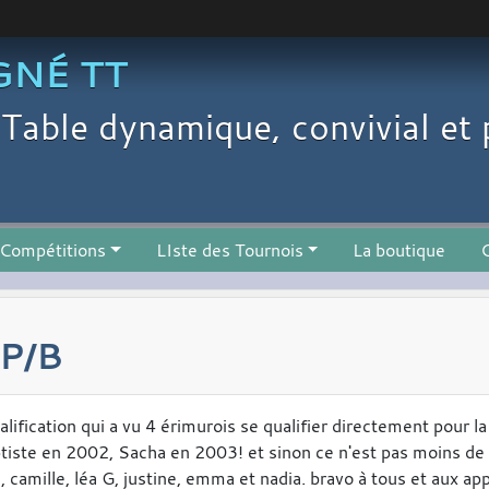
GNÉ TT
Table dynamique, convivial et 
Compétitions
LIste des Tournois
La boutique
C
P/B
lification qui a vu 4 érimurois se qualifier directement pour la
tiste en 2002, Sacha en 2003! et sinon ce n'est pas moins de 
n, camille, léa G, justine, emma et nadia. bravo à tous et aux ap