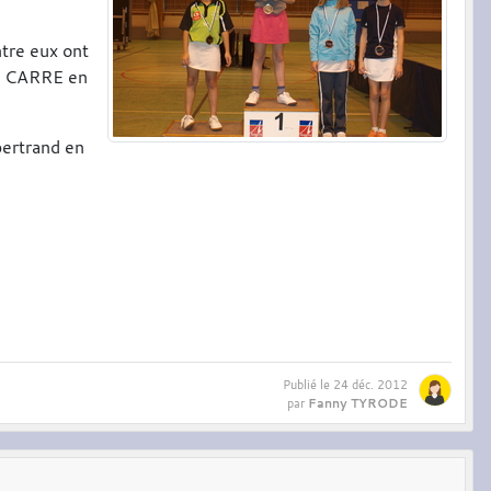
ntre eux ont
le CARRE en
bertrand en
Publié le
24 déc. 2012
Fanny TYRODE
par