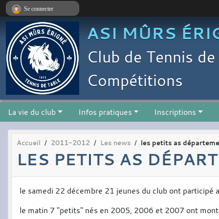
Panneau de gestion des cookies
Se connecter
ASI MÛRS ÉRI
Club de Tennis de 
Compétitions
La vie du club
Infos pratiques
Inscriptions
Accueil
2011-2012
Les news
les petits as départem
LES PETITS AS DÉPA
le samedi 22 décembre 21 jeunes du club ont participé 
le matin 7 "petits" nés en 2005, 2006 et 2007 ont montré