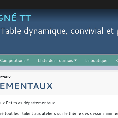
GNÉ TT
Table dynamique, convivial et 
Compétitions
LIste des Tournois
La boutique
C
entaux
RTEMENTAUX
aux Petits as départementaux.
 tout leur talent aux ateliers sur le théme des dessins animés