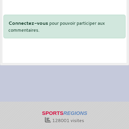
Connectez-vous
pour pouvoir participer aux
commentaires.
SPORTS
REGIONS
128001
visites