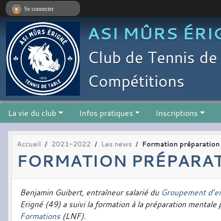
Panneau de gestion des cookies
Se connecter
ASI MÛRS ÉRI
Club de Tennis de 
Compétitions
La vie du club
Infos pratiques
Inscriptions
Accueil
2021-2022
Les news
Formation préparation
FORMATION PRÉPARA
Benjamin Guibert, entraîneur salarié du
Groupement d’e
Erigné (49) a suivi la formation à la préparation mental
Formations
(LNF).