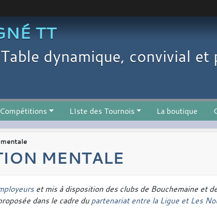
GNÉ TT
Table dynamique, convivial et 
Compétitions
LIste des Tournois
La boutique
C
 mentale
TION MENTALE
mployeurs
et mis à disposition des clubs de Bouchemaine et 
e proposée dans le cadre du
partenariat entre la Ligue et Les No