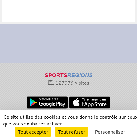
SPORTS
REGIONS
127979
visites
Ce site utilise des cookies et vous donne le contrôle sur ceu
Charte cookies
Gestion des cookies
que vous souhaitez activer
Informations légales
Signaler un contenu inapproprié
Envie de participer ?
Tout accepter
Tout refuser
Personnaliser
Connexion