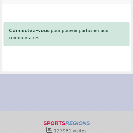
Connectez-vous
pour pouvoir participer aux
commentaires.
SPORTS
REGIONS
127981
visites