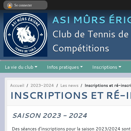
Panneau de gestion des cookies
Se connecter
ASI MÛRS ÉRI
Club de Tennis de 
Compétitions
La vie du club
Infos pratiques
Inscriptions
Accueil
2023-2024
Les news
Inscriptions et ré-ins
INSCRIPTIONS ET RÉ-
SAISON 2023 - 2024
Des séances d’inscriptions pour la saison 2023/2024 sont 