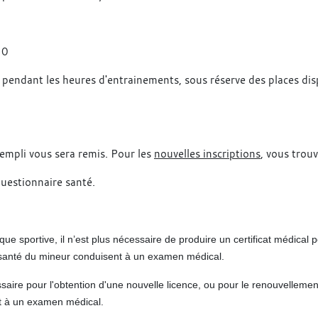
30
s pendant les heures d'entrainements, sous réserve des places di
rempli vous sera remis. Pour les
nouvelles inscriptions
, vous trou
questionnaire santé.
tique
sportive
,
i
l n’est
plus
nécessaire
de produire
un certificat
médical
p
santé
du mineur
conduisent
à un examen
médical.
ire pour l'obtention d'une nouvelle licence, ou pour le renouvellement d
it à un examen médical.