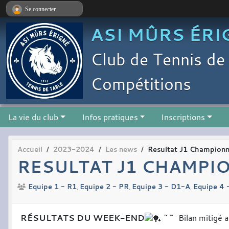
Panneau de gestion des cookies
Se connecter
ASI MÛRS ÉRI
Club de Tennis de 
Compétitions
La vie du club
Infos pratiques
Inscriptions
Accueil
2023-2024
Les news
Resultat J1 Championna
RESULTAT J1 CHAMPIO
Equipe 1 - R1
Equipe 2 - PR
Equipe 3 - D1-A
Equipe 4 
RÉSULTATS DU WEEK-END
~~ Bilan mitigé 