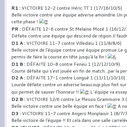
R1 :
VICTOIRE 12-2 contre Héric TT 1 (17/16/10/5)
Belle victoire contre une équipe adverse amoindrie.Un p
cette phase !
PR :
DÉFAITE 12-6 contre St Melaine Mozé 1 (16/12/
Défaite contre une équipe qui descend de région.Il faudr
D1 A :
VICTOIRE 11-7 contre Villedieu 1 (11/8/8/6)
Belle victoire de l'équipe contre une équipe promue.Le ga
permis de faire la course en tête jusqu'à la fin !
D1 B :
DÉFAITE 10-8 contre Feneu 1 (12/12/10/9)
Courte défaite qui s'est jouée en fin de match...par la p
D2 A :
DÉFAITE 17-1 contre Longué 1 (11/11/10/10)
Lourde défaite contre un adverse beaucoup plus fort sur l
qui permet de sauver l'honneur !!
L' équipe va essay
D2 B :
VICTOIRE 12/6 contre Le Plessis Grammoire 3 
Belle victoire contre une belle équipe en face !
A not
D3 :
VICTOIRE 11-7 contre Angers Monplaisir 1 (8/7/
Belle victoire de l'équipe !! Et cela dans une salle carre